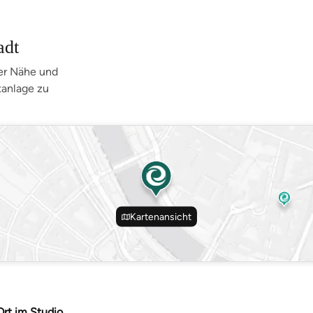
adt
er Nähe und
tanlage zu
Kartenansicht
Ort im Studio.